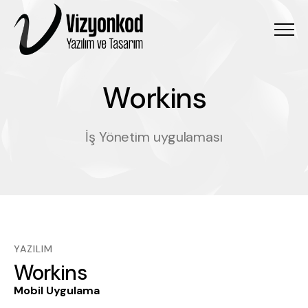
Menu
Workins
W
o
r
k
i
n
s
İş Yönetim uygulaması
YAZILIM
Workins
Mobil Uygulama